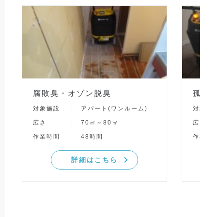
腐敗臭・オゾン脱臭
孤独
対象施設
アパート(ワンルーム)
対象施
広さ
70㎡～80㎡
広さ
作業時間
48時間
作業時
詳細はこちら