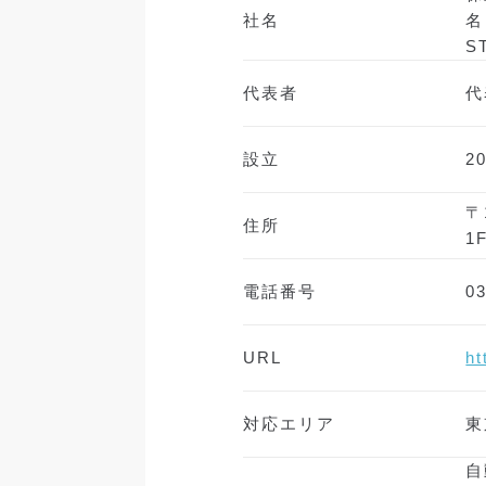
社名
名
S
代表者
代
設立
2
〒
住所
1
電話番号
0
URL
ht
対応エリア
東
自