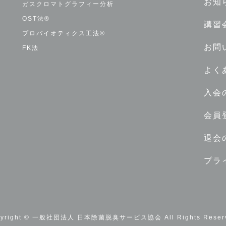
お知
ガスクロマトグラフィー分析
OST法®
講習
プロバイオティクス工法®
お問
FK法
よく
入会
会員
退会
プラ
pyright © 一般社団法人 日本除菌脱臭サービス協会 All Rights Reserv