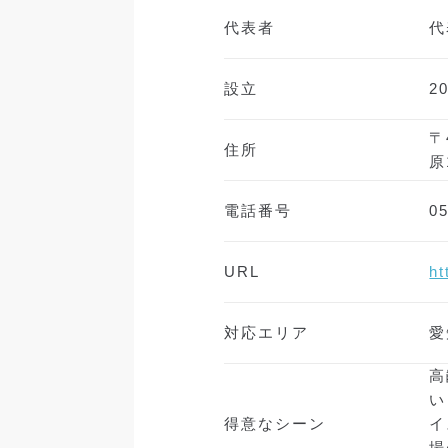
代表者
代
設立
2
〒
住所
原
電話番号
0
URL
ht
対応エリア
愛
高
い
得意なシーン
イ
場