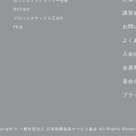
ガスクロマトグラフィー分析
OST法®
講習
プロバイオティクス工法®
お問
FK法
よく
入会
会員
退会
プラ
pyright © 一般社団法人 日本除菌脱臭サービス協会 All Rights Reserv