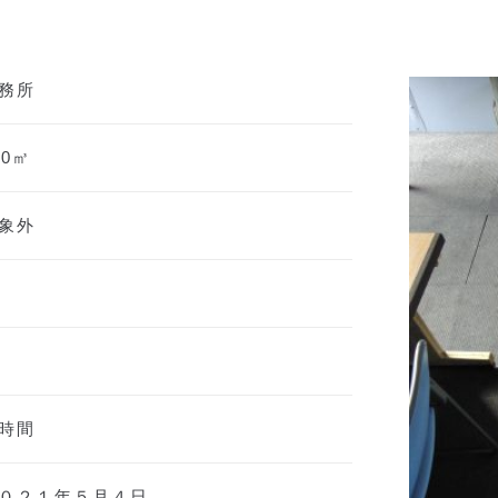
務所
50㎥
象外
時間
０２１年５月４日