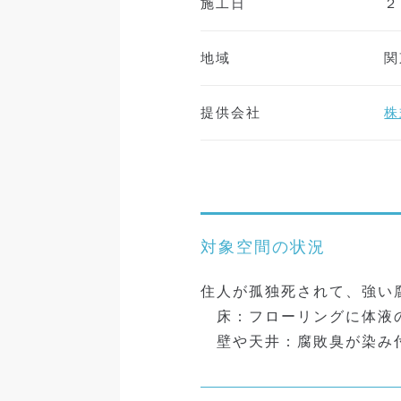
施工日
２
地域
関
提供会社
株
対象空間の状況
住人が孤独死されて、強い
床：フローリングに体液の
壁や天井：腐敗臭が染み