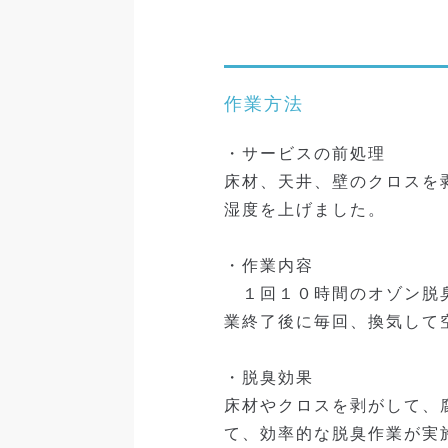
作業方法
・サービスの前処理
床材、天井、壁のクロスを
湿度を上げました。
・作業内容
１回１０時間のオゾン脱臭
業終了後に毎回、換気して
・脱臭効果
床材やクロスを剥がして、
て、効率的な脱臭作業が実