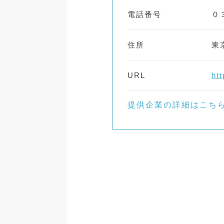
電話番号
０
住所
東
URL
ht
提供企業の詳細はこち