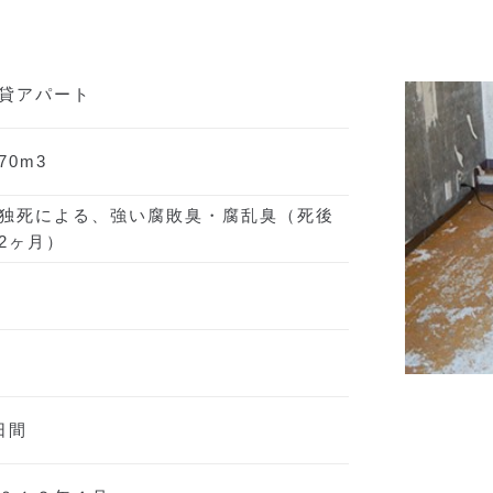
貸アパート
70m3
独死による、強い腐敗臭・腐乱臭（死後
2ヶ月）
日間