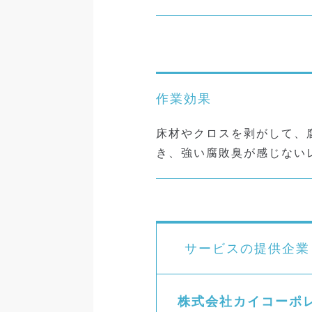
作業効果
床材やクロスを剥がして、
き、強い腐敗臭が感じない
サービスの提供企業
株式会社カイコーポ