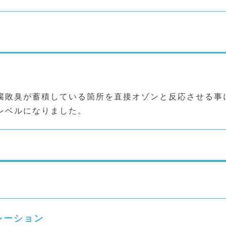
腐敗臭が蓄積している箇所を直接オゾンと反応させる事
レベルになりました。
レーション