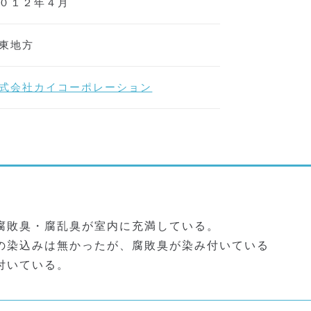
０１２年４月
東地方
式会社カイコーポレーション
腐敗臭・腐乱臭が室内に充満している。
染込みは無かったが、腐敗臭が染み付いている
付いている。