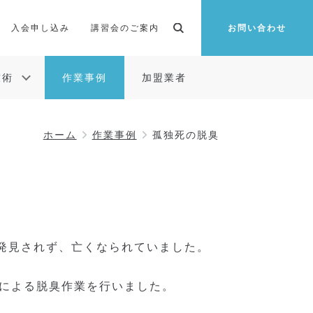
入会申し込み
講習会のご案内
お問い合わせ
技術
作業事例
加盟業者
ホーム
作業事例
孤独死の脱臭
発見されず、亡くなられていました。
Jによる脱臭作業を行いました。