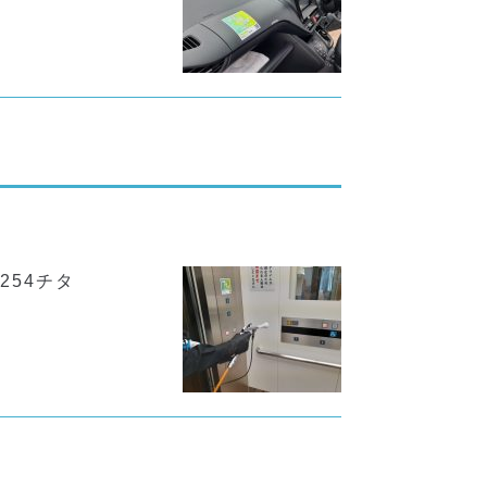
254チタ