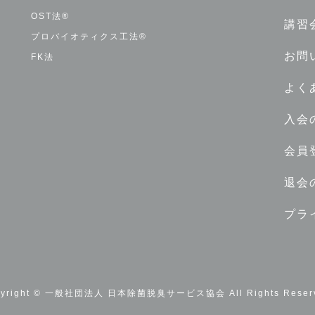
OST法®
講習
プロバイオティクス工法®
お問
FK法
よく
入会
会員
退会
プラ
pyright © 一般社団法人 日本除菌脱臭サービス協会 All Rights Reserv