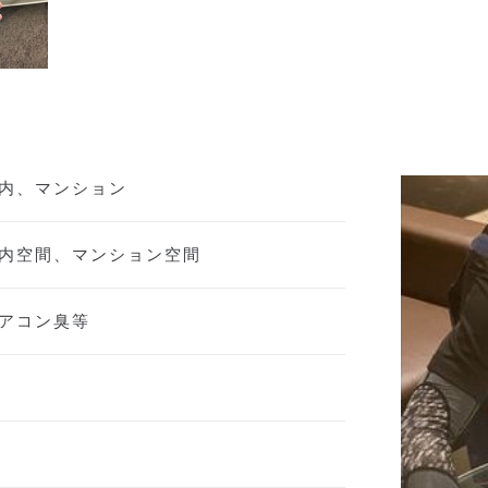
内、マンション
内空間、マンション空間
アコン臭等