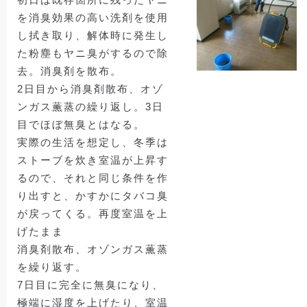
を消臭効果の高い洗剤を使用
し拭き取り、解体時に発生し
た粉塵もヤニ臭がするので除
去。消臭剤を散布。
2日目から消臭剤散布、オゾ
ンガス薫蒸の繰り返し。3日
目でほぼ無臭とはなる。
実際の生活を想定し、冬季は
ストーブを炊き室温が上昇す
るので、それと同じ条件を作
り出すと、かすかにタバコ臭
が戻ってくる。再度室温を上
げたまま
消臭剤散布、オゾンガス薫蒸
を繰り返す。
7日目に完全に無臭になり、
極端に湿度を上げたり、室温