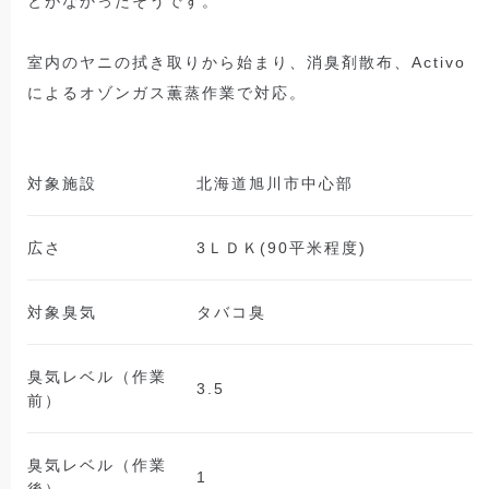
とがなかったそうです。
室内のヤニの拭き取りから始まり、消臭剤散布、Activo
によるオゾンガス薫蒸作業で対応。
対象施設
北海道旭川市中心部
広さ
3ＬＤＫ(90平米程度)
対象臭気
タバコ臭
臭気レベル（作業
3.5
前）
臭気レベル（作業
1